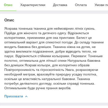
Опис
Характеристики
Доставка
Оплата
Умови п
Опис
Яскрава тоненька тканина для неймовірних літніх суконь.
Підійде для жіночого та дитячого одягу. Відрізняється
колоритними, приємними для ока принтами. Батист це
оптимальний варіант для спекотної погоди. До складу тканини
входить бавовна без домішок. Тканина ніжна на дотик, не
здатна викликати подразнення, добре відводить тепло, не
парує. Відрізняється стійкими кольорами. Переваги: Тоненьке
полотно, оптимальна для літньої спеки Натуральна бавовна
без домішок Яскраві кольори, для колоритних образів
Повітропроникність та гігроскопічність Увага, розраховуючи
необхідний метраж, враховуйте природну усадку полотна,
оскільки це властивість натуральної бавовни. Тканина
потребує делікатного догляду, оскільки справді тоненька.
Оптимальним буде ручне прання виробів.
Приховати