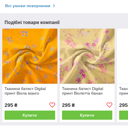
Всі умови повернення
Подібні товари компанії
Тканина батист Digital
Тканина батист Digital
Ткан
принт Віола манго
принт Віолетта банан
прин
295
295
295
₴
₴
Купити
Купити