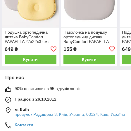
Подушка ортопедична
Наволочка на подушку
Под
дитяча BabyComfort
ортопедичну дитячу
дитя
PAPAELLA 27х22х3 см з
BabyComfort PAPAELLA
PAPA
ефектом пам'яті з
23х27 см трикотаж з
ефек
649
155
649
₴
₴
наволочкою
вишивкою
нав
Купити
Купити
Про нас
90% позитивних з 95 відгуків за рік
Працює з 26.10.2012
м. Київ
провулок Радищева 3, Київ, Україна, 03124, Київ, Україна
Контакти