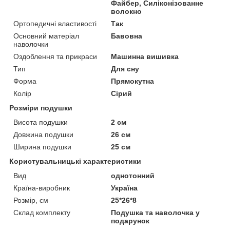
Файбер, Силіконізованне
волокно
Ортопедичні властивості
Так
Основний матеріал
Бавовна
наволочки
Оздоблення та прикраси
Машинна вишивка
Тип
Для сну
Форма
Прямокутна
Колір
Сірий
Розміри подушки
Висота подушки
2 см
Довжина подушки
26 см
Ширина подушки
25 см
Користувальницькі характеристики
Вид
однотонний
Країна-виробник
Україна
Розмір, см
25*26*8
Склад комплекту
Подушка та наволочка у
подарунок