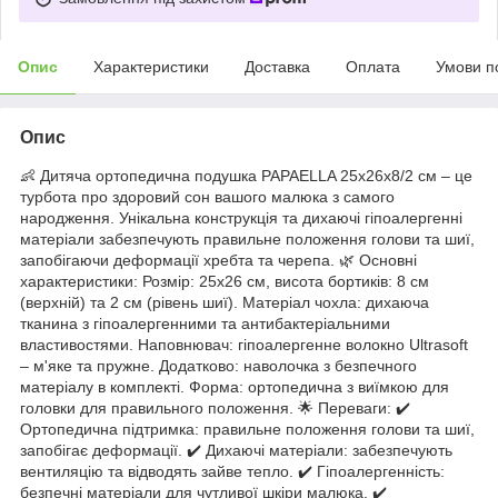
Опис
Характеристики
Доставка
Оплата
Умови п
Опис
👶 Дитяча ортопедична подушка PAPAELLA 25x26x8/2 см – це
турбота про здоровий сон вашого малюка з самого
народження. Унікальна конструкція та дихаючі гіпоалергенні
матеріали забезпечують правильне положення голови та шиї,
запобігаючи деформації хребта та черепа. 🌿 Основні
характеристики: Розмір: 25x26 см, висота бортиків: 8 см
(верхній) та 2 см (рівень шиї). Матеріал чохла: дихаюча
тканина з гіпоалергенними та антибактеріальними
властивостями. Наповнювач: гіпоалергенне волокно Ultrasoft
– м'яке та пружне. Додатково: наволочка з безпечного
матеріалу в комплекті. Форма: ортопедична з виїмкою для
головки для правильного положення. 🌟 Переваги: ✔️
Ортопедична підтримка: правильне положення голови та шиї,
запобігає деформації. ✔️ Дихаючі матеріали: забезпечують
вентиляцію та відводять зайве тепло. ✔️ Гіпоалергенність:
безпечні матеріали для чутливої шкіри малюка. ✔️