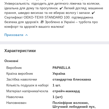
Універсальність: підходить для дитячого ліжечка та коляски,
ідеальна для дому та прогулянок. ✔️ Легкий догляд: машинне
прання, швидко висихає та не вбирає вологу і запахи. ✔️
Сертифікат OEKO-TEX® STANDARD 100: підтверджена
безпека для здоров'я. 🎁 Зроблено в Україні – турбота про
комфорт та здоров'я вашого малюка!
Приховати
Характеристики
Основні
Виробник
PAPAELLA
Країна виробник
Україна
Застібка наволочки
стандартна блискавка
Кількість подушок в наборі
1 шт.
Матеріал напірника/чохла
стрейч-жаккард
Наволочка
1 (шт)
Наповнювач
Поліефірне волокно,
Штучний лебединий пух,