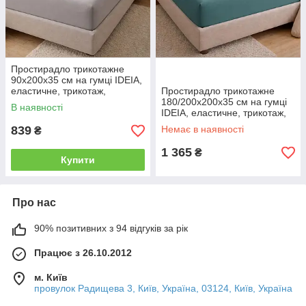
Простирадло трикотажне
90х200х35 см на гумці IDEIA,
еластичне, трикотаж,
Простирадло трикотажне
бавовна сіре
180/200х200х35 см на гумці
В наявності
IDEIA, еластичне, трикотаж,
бавовна м'ята
839
Немає в наявності
₴
1 365
₴
Купити
Про нас
90% позитивних з 94 відгуків за рік
Працює з 26.10.2012
м. Київ
провулок Радищева 3, Київ, Україна, 03124, Київ, Україна