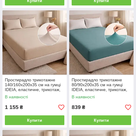
Купити
Купити
Простирадло трикотажне
Простирадло трикотажне
140/160х200х35 см на гумці
80/90х200х35 см на гумці
IDEIA, еластичне, трикотаж,
IDEIA, еластичне, трикотаж,
бавовна беж
бавовна м'ята
В наявності
В наявності
1 155
839
₴
₴
Купити
Купити