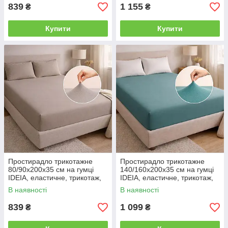
839
1 155
₴
₴
Купити
Купити
Простирадло трикотажне
Простирадло трикотажне
80/90х200х35 см на гумці
140/160х200х35 см на гумці
IDEIA, еластичне, трикотаж,
IDEIA, еластичне, трикотаж,
бавовна сірий/беж
бавовна м'ята
В наявності
В наявності
839
1 099
₴
₴