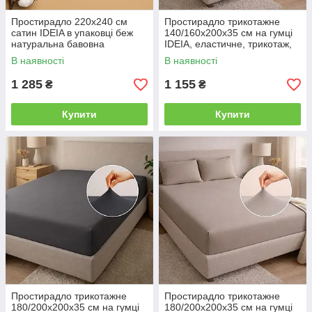
Простирадло 220x240 см
Простирадло трикотажне
сатин IDEIA в упаковці беж
140/160х200х35 см на гумці
натуральна бавовна
IDEIA, еластичне, трикотаж,
бавовна сірий/беж
В наявності
В наявності
1 285
1 155
₴
₴
Купити
Купити
Простирадло трикотажне
Простирадло трикотажне
180/200х200х35 см на гумці
180/200х200х35 см на гумці