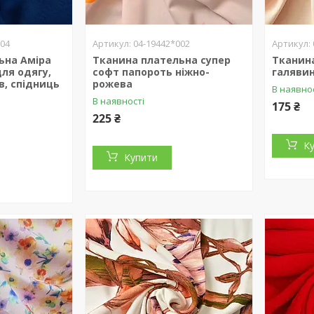
004
04-19442*002
ьна Аміра
Тканина плательна супер
Тканин
для одягу,
софт папороть ніжно-
галяви
в, спідниць
рожева
В наявно
В наявності
175 ₴
225 ₴
К
Купити