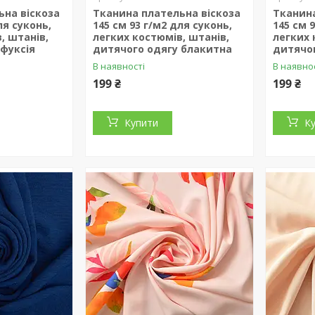
ьна віскоза
Тканина плательна віскоза
Тканина
ля суконь,
145 см 93 г/м2 для суконь,
145 см 
, штанів,
легких костюмів, штанів,
легких 
 фуксія
дитячого одягу блакитна
дитячо
В наявності
В наявно
199 ₴
199 ₴
Купити
К