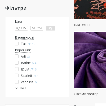
Фільтри
Ціна
Плательні
В наявності
Так
1159
Виробник
Arti
3
Barbie
24
IDEIA
716
Scarlett
57
Vanessa
7
Ще 1
Оксаміт/Велюр