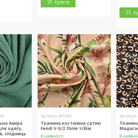
Купити
К
003
69*002
ьна Аміра
Тканина костюмна сатин
Тканина
для одягу,
Fendi V-5/2 Лілія т/біж
Мадага
в, спідниць
В наявності
В наявно