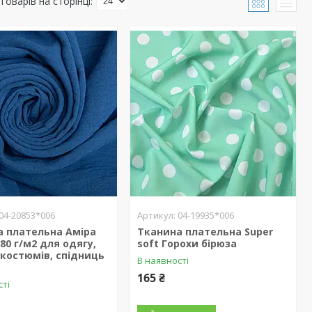
04-20853*006
04-19935*006
а плательна Аміра
Тканина плательна Super
180 г/м2 для одягу,
soft Горохи бірюза
 костюмів, спідниць
В наявності
165 ₴
сті