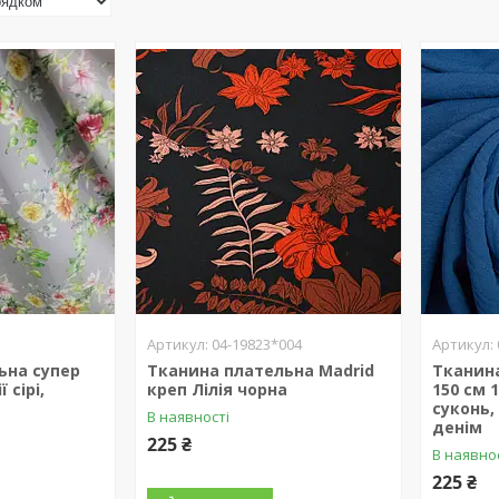
04-19823*004
ьна супер
Тканина плательна Madrid
Тканин
 сірі,
креп Лілія чорна
150 см 
суконь,
В наявності
денім
225 ₴
В наявно
225 ₴