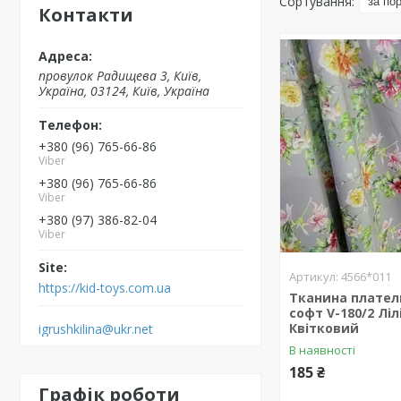
Контакти
провулок Радищева 3, Київ,
Україна, 03124, Київ, Україна
+380 (96) 765-66-86
Viber
+380 (96) 765-66-86
Viber
+380 (97) 386-82-04
Viber
4566*011
https://kid-toys.com.ua
Тканина плател
софт V-180/2 Лілії
Квітковий
igrushkilina@ukr.net
В наявності
185 ₴
Графік роботи