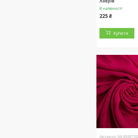
лаврів
В наявності
225 ₴
Купити
04-9393*0