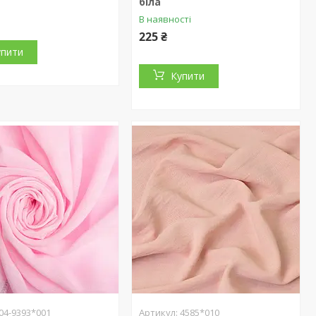
біла
В наявності
225 ₴
упити
Купити
04-9393*001
4585*010