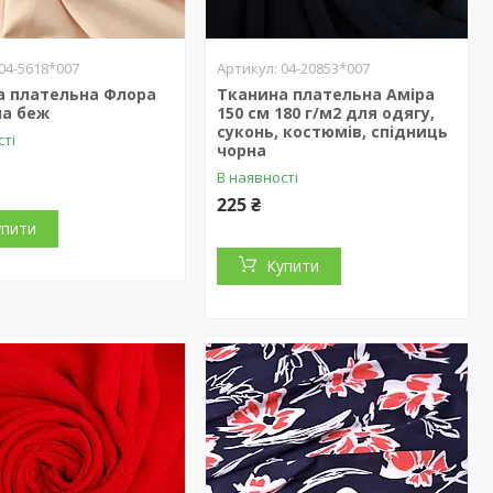
04-5618*007
04-20853*007
а плательна Флора
Тканина плательна Аміра
на беж
150 см 180 г/м2 для одягу,
суконь, костюмів, спідниць
сті
чорна
В наявності
225 ₴
упити
Купити