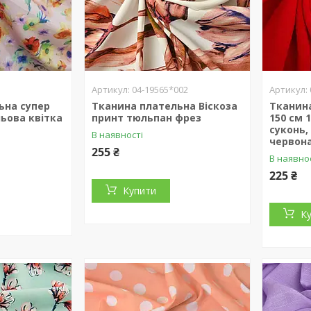
04-19565*002
ьна супер
Тканина плательна Віскоза
Тканин
льова квітка
принт тюльпан фрез
150 см 
суконь,
В наявності
червон
255 ₴
В наявно
225 ₴
Купити
К