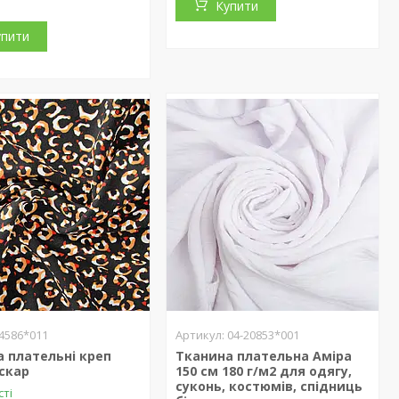
Купити
упити
4586*011
04-20853*001
 плательні креп
Тканина плательна Аміра
скар
150 см 180 г/м2 для одягу,
суконь, костюмів, спідниць
сті