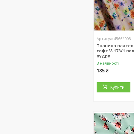
4566*008
Тканина плател
софт V-173/1 по
пудра
В наявності
185 ₴
Купити