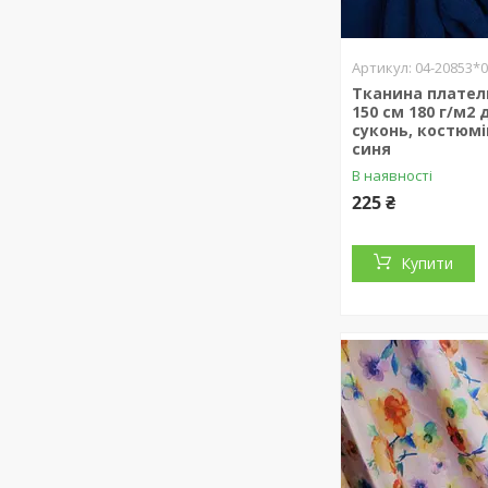
04-20853*
Тканина плател
150 см 180 г/м2 
суконь, костюмі
синя
В наявності
225 ₴
Купити