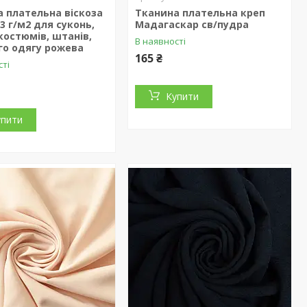
 плательна віскоза
Тканина плательна креп
93 г/м2 для суконь,
Мадагаскар св/пудра
костюмів, штанів,
В наявності
го одягу рожева
165 ₴
сті
Купити
упити