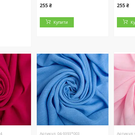
255 ₴
255 ₴
Купити
К
04
04-9393*003