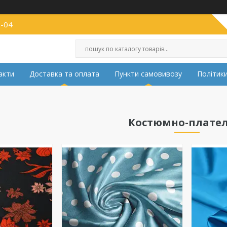
2-04
акти
Доставка та оплата
Пункти самовивозу
Політики
Костюмно-плател