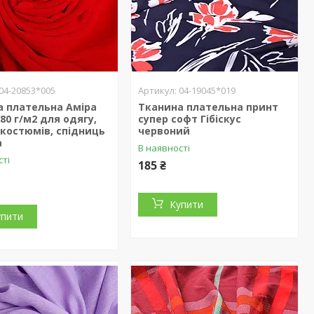
04-20853*005
04-19045*019
а плательна Аміра
Тканина плательна принт
180 г/м2 для одягу,
супер софт Гібіскус
 костюмів, спідниць
червоний
а
В наявності
сті
185 ₴
Купити
упити