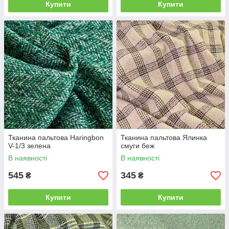
Купити
Купити
Тканина пальтова Haringbon
Тканина пальтова Ялинка
V-1/3 зелена
смуги беж
В наявності
В наявності
545
345
₴
₴
Купити
Купити