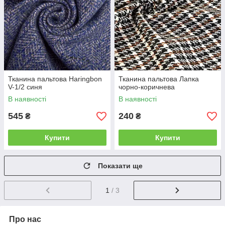
Тканина пальтова Haringbon
Тканина пальтова Лапка
V-1/2 синя
чорно-коричнева
В наявності
В наявності
545
240
₴
₴
Купити
Купити
Показати ще
1
/ 3
Про нас