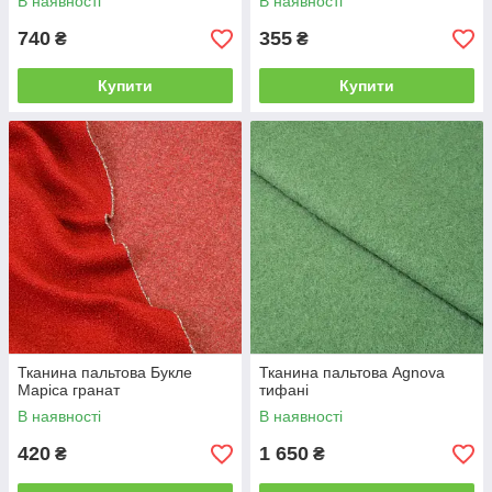
В наявності
В наявності
740
355
₴
₴
Купити
Купити
Тканина пальтова Букле
Тканина пальтова Agnova
Маріса гранат
тифані
В наявності
В наявності
420
1 650
₴
₴