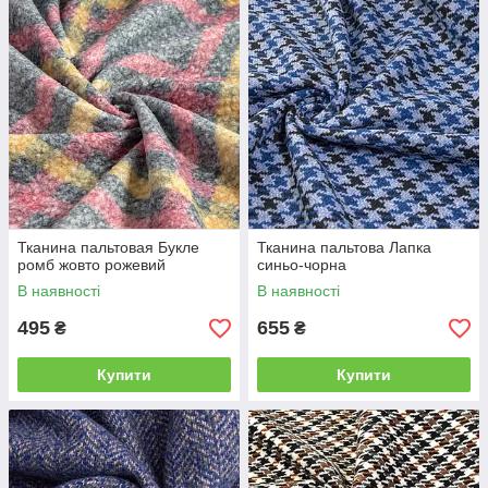
Тканина пальтовая Букле
Тканина пальтова Лапка
ромб жовто рожевий
синьо-чорна
В наявності
В наявності
495
655
₴
₴
Купити
Купити