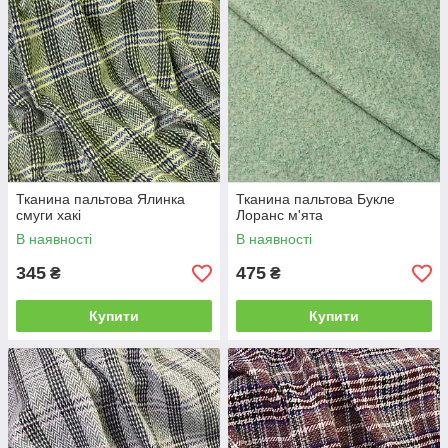
Тканина пальтова Ялинка
Тканина пальтова Букле
смуги хакі
Лоранс м'ята
В наявності
В наявності
345
475
₴
₴
Купити
Купити