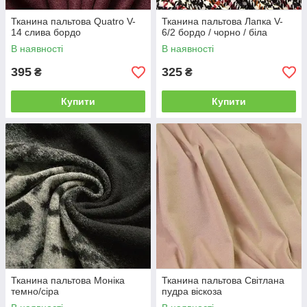
Тканина пальтова Quatro V-
Тканина пальтова Лапка V-
14 слива бордо
6/2 бордо / чорно / біла
В наявності
В наявності
395
325
₴
₴
Купити
Купити
Тканина пальтова Моніка
Тканина пальтова Світлана
темно/сіра
пудра віскоза