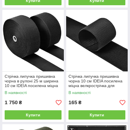
Купити
Купити
Стрічка липучка пришивна
Стрічка липучка пришивна
чорна в рулоні 25 м ширина
чорна 10 см IDEIA посилена
10 см IDEIA посилена міцна
міцна велкрострічка для
велкрострі стрічка для одягу
одягу сумок взуття гачок
В наявності
В наявності
1 750
165
₴
₴
Купити
Купити