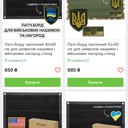
Патч Борд тактичний 40х60
Патч Борд тактичний 61х92
см для шевронів нашивок і
см для шевронів нашивок і
військових нагород стенд
військових нагород стенд
панель із липучкою
панель із липучкою
В наявності
В наявності
650
985
₴
₴
Купити
Купити