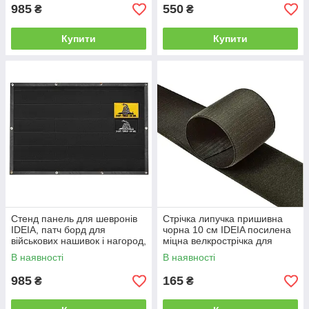
985
550
₴
₴
Купити
Купити
Стенд панель для шевронів
Стрічка липучка пришивна
IDEIA, патч борд для
чорна 10 см IDEIA посилена
військових нашивок і нагород,
міцна велкрострічка для
для колекціонерів, липучка
одягу сумок взуття гачок
В наявності
В наявності
61х92 см
985
165
₴
₴