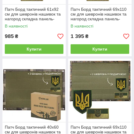
Патч Борд тактичний 61х92
Патч Борд тактичний 69х110
см для шевронів нашивок та
см для шевронів нашивок та
нагород складна панель-
нагород складна панель-
стенд з липучкою для
стенд з липучкою для
В наявності
В наявності
колекціонерів та військових
колекціонерів та військових
985
1 395
₴
₴
Купити
Купити
Патч Борд тактичний 40х60
Патч Борд тактичний 69х110
см для шевронів нашивок та
см для шевронів нашивок та