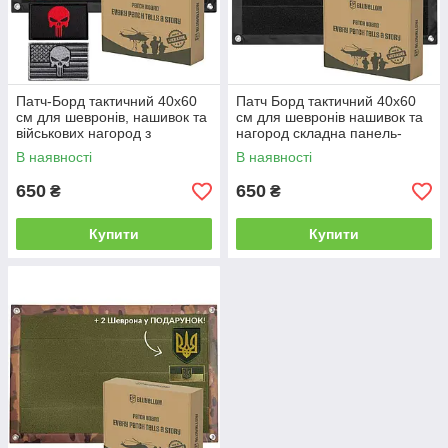
Патч-Борд тактичний 40х60
Патч Борд тактичний 40х60
см для шевронів, нашивок та
см для шевронів нашивок та
військових нагород з
нагород складна панель-
липучкою для колекціонерів і
стенд з липучкою для
В наявності
В наявності
військових
колекціонерів та військових
650
650
₴
₴
Купити
Купити