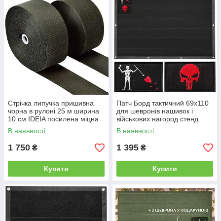
Стрічка липучка пришивна
Патч Борд тактичний 69х110
чорна в рулоні 25 м ширина
для шевронів нашивок і
10 см IDEIA посилена міцна
військових нагород стенд
велкро стрічка для одягу
панель із липучкою для
В наявності
В наявності
колекціонерів
1 750
1 395
₴
₴
Купити
Купити