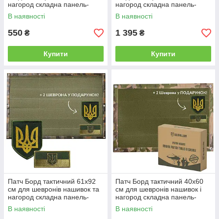
нагород складна панель-
нагород складна панель-
стенд з липучкою для
стенд з липучкою для
В наявності
В наявності
колекціонерів та військових
колекціонерів та військових
550
1 395
₴
₴
Купити
Купити
Патч Борд тактичний 61х92
Патч Борд тактичний 40х60
см для шевронів нашивок та
см для шевронів нашивок і
нагород складна панель-
нагород складна панель-
стенд з липучкою для
стенд з липучкою для
В наявності
В наявності
колекціонерів та військових
колекціонерів і військових